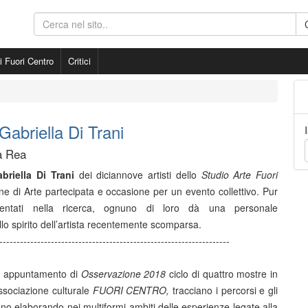
ti Fuori Centro
Critici
Gabriella Di Trani
na Rea
briella Di Trani
dei diciannove artisti dello
Studio
Arte Fuori
ne di Arte partecipata e occasione per un evento collettivo. Pur
ientati nella ricerca, ognuno di loro dà una personale
llo spirito dell’artista recentemente scomparsa.
-------------------------------------------------------------------
mo appuntamento di
Osservazione 2018
ciclo di quattro mostre in
l’Associazione culturale
FUORI CENTRO,
tracciano i percorsi e gli
anno elaborando nei multiformi ambiti delle esperienze legate alla