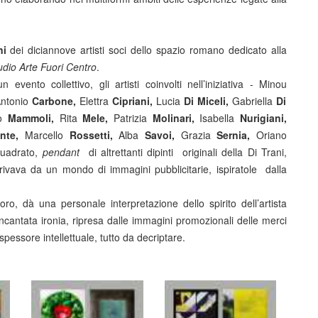
ni
dei diciannove artisti soci dello spazio romano dedicato alla
udio
Arte Fuori Centro
.
vento collettivo, gli artisti coinvolti nell’iniziativa - Minou
ntonio
Carbone,
Elettra
Cipriani,
Lucia
Di Miceli,
Gabriella
Di
o
Mammoli,
Rita
Mele,
Patrizia
Molinari,
Isabella
Nurigiani,
ante,
Marcello
Rossetti,
Alba
Savoi,
Grazia
Sernia,
Oriano
quadrato,
pendant
di altrettanti dipinti originali della Di Trani,
erivava da un mondo di immagini pubblicitarie, ispiratole dalla
oro, dà una personale interpretazione dello spirito dell’artista
ncantata ironia, ripresa dalle immagini promozionali delle merci
pessore intellettuale, tutto da decriptare.