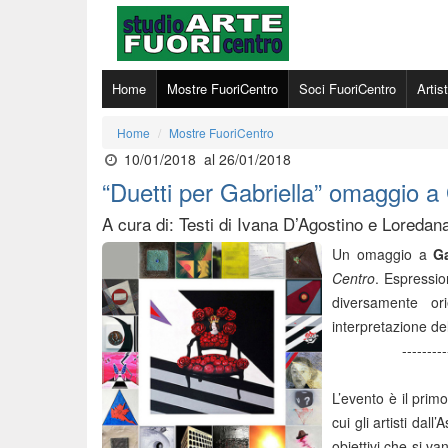
Home
Mostre FuoriCentro
Soci FuoriCentro
Artis
Home
Mostre FuoriCentro
10/01/2018
al 26/01/2018
“Duetti per Gabriella” omaggio a 
A cura di: Testi di Ivana D’Agostino e Loreda
Un omaggio a
Ga
Centro
. Espressio
diversamente or
interpretazione de
---------
L’evento è il pri
cui gli artisti dal
obiettivi che si v