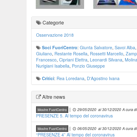
Categorie
Osservazione 2018
Soci FuoriCentro
:
Giunta Salvatore
,
Savoi Alba
Giuliano
,
Restante Rosella
,
Rossetti Marcello
,
Zampi
Francesco
,
Cipriani Elettra
,
Leonardi Silvana
,
Molina
Nurigiani Isabella
,
Ponzio Giuseppe
Critici
:
Rea Loredana
,
D'Agostino Ivana
Altre news
|
29/05/2020
al 30/12/2020
A cura d
Mostre FuoriCentro
PRESENZE 5. Al tempo del coronavirus
|
06/05/2020
al 30/12/2020
A cura d
Mostre FuoriCentro
“PRESENZE 4” Al tempo del coronavirus