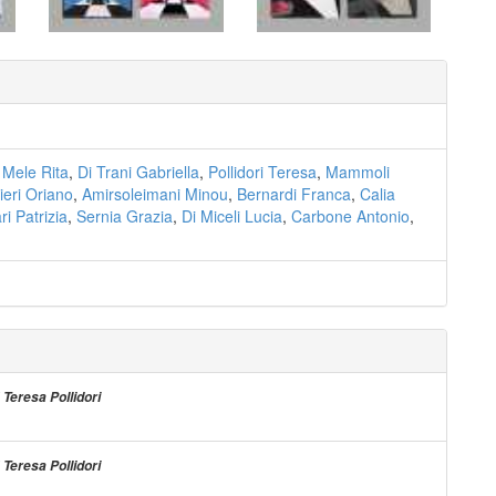
,
Mele Rita
,
Di Trani Gabriella
,
Pollidori Teresa
,
Mammoli
eri Oriano
,
Amirsoleimani Minou
,
Bernardi Franca
,
Calia
ri Patrizia
,
Sernia Grazia
,
Di Miceli Lucia
,
Carbone Antonio
,
i
Teresa Pollidori
i
Teresa Pollidori