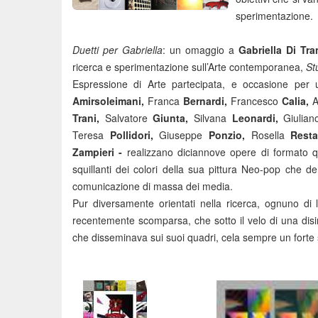
sperimentazione.
Duetti per Gabriella
: un omaggio a
Gabriella Di Tra
ricerca e sperimentazione sull’Arte contemporanea,
St
Espressione di Arte partecipata, e occasione per un e
Amirsoleimani,
Franca
Bernardi,
Francesco
Calia,
A
Trani,
Salvatore
Giunta,
Silvana
Leonardi,
Giulian
Teresa
Pollidori,
Giuseppe
Ponzio,
Rosella
Rest
Zampieri -
realizzano diciannove opere di formato 
squillanti dei colori della sua pittura Neo-pop che d
comunicazione di massa dei media.
Pur diversamente orientati nella ricerca, ognuno di l
recentemente scomparsa, che sotto il velo di una disi
che disseminava sui suoi quadri, cela sempre un forte s