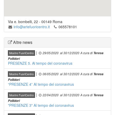
Via e. bombelli, 22
-
00149
Roma
info@artefuoricentro.it
065578101
Altre news
|
29/05/2020
al 30/12/2020
A cura di
Mostre FuoriCentro
Teresa
Pollidori
PRESENZE 5. Al tempo del coronavirus
|
06/05/2020
al 30/12/2020
A cura di
Mostre FuoriCentro
Teresa
Pollidori
“PRESENZE 4” Al tempo del coronavirus
|
22/04/2020
al 30/12/2020
A cura di
Mostre FuoriCentro
Teresa
Pollidori
"PRESENZE 3" Al tempo del coronavirus