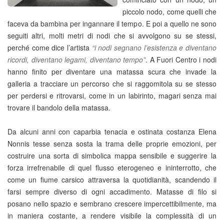
piccolo nodo, come quelli che
faceva da bambina per ingannare il tempo. E poi a quello ne sono
seguiti altri, molti metri di nodi che si avvolgono su se stessi,
perché come dice l’artista
“
i nodi segnano l’esistenza e diventano
ricordi, diventano legami, diventano tempo”
. A Fuori Centro i nodi
hanno finito per diventare una matassa scura che invade la
galleria a tracciare un percorso che si raggomitola su se stesso
per perdersi e ritrovarsi, come in un labirinto, magari senza mai
trovare il bandolo della matassa.
Da alcuni anni con caparbia tenacia e ostinata costanza Elena
Nonnis tesse senza sosta la trama delle proprie emozioni, per
costruire una sorta di simbolica mappa sensibile e suggerire la
forza irrefrenabile di quel flusso eterogeneo e ininterrotto, che
come un fiume carsico attraversa la quotidianità, scandendo il
farsi sempre diverso di ogni accadimento. Matasse di filo si
posano nello spazio e sembrano crescere impercettibilmente, ma
in maniera costante, a rendere visibile la complessità di un