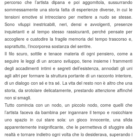
percorso che l’artista dipana e poi aggomitola, sussurrando
sommessamente una storia fatta di esperienze diverse, in cui le
tensioni emotive si intrecciano per mettere a nudo se stesse.
Sono viluppi inestricabili, neri, densi e avvolgenti, presenze
inquietanti e al tempo stesso rassicuranti, perché pensate per
accogliere e custodire la fragile memoria del tempo trascorso e,
soprattutto, l’incorporea sostanza del sentire.
Il filo scuro, sottile e tenace materia di ogni pensiero, come a
seguire le leggi di un arcano sviluppo, tiene insieme i frammenti
degli accadimenti intimi e segreti dell’esistenza, annodati gli uni
agli altri per formare la struttura portante di un racconto interiore,
di un dialogo con sé e tra sé. La vita del resto non è altro che una
storia, da srotolare delicatamente, prestando attenzione affinché
non si smagli.
Tutto comincia con un nodo, un piccolo nodo, come quelli che
l’artista faceva da bambina per ingannare il tempo e rosicchiare
uno spazio in cui stare sola: un gioco innocente, una sfida
apparentemente insignificante, che le permetteva di sfuggire alla
realtà e tornare indietro ogni volta che lo desiderava, superando i