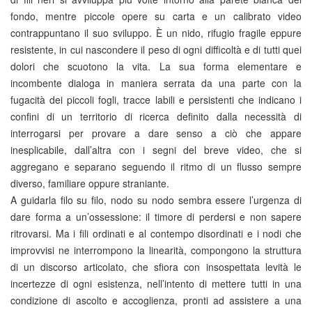
fondo, mentre piccole opere su carta e un calibrato video
contrappuntano il suo sviluppo. È un nido, rifugio fragile eppure
resistente, in cui nascondere il peso di ogni difficoltà e di tutti quei
dolori che scuotono la vita. La sua forma elementare e
incombente dialoga in maniera serrata da una parte con la
fugacità dei piccoli fogli, tracce labili e persistenti che indicano i
confini di un territorio di ricerca definito dalla necessità di
interrogarsi per provare a dare senso a ciò che appare
inesplicabile, dall’altra con i segni del breve video, che si
aggregano e separano seguendo il ritmo di un flusso sempre
diverso, familiare oppure straniante.
A guidarla filo su filo, nodo su nodo sembra essere l’urgenza di
dare forma a un’ossessione: il timore di perdersi e non sapere
ritrovarsi. Ma i fili ordinati e al contempo disordinati e i nodi che
improvvisi ne interrompono la linearità, compongono la struttura
di un discorso articolato, che sfiora con insospettata levità le
incertezze di ogni esistenza, nell’intento di mettere tutti in una
condizione di ascolto e accoglienza, pronti ad assistere a una