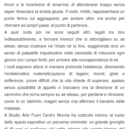
timori e le incertezze di smarrirsi, di allontanarsi troppo senza
saper ritracciare la strada giusta. Il nodo, infatti, rappresentava un
punto fermo cui aggrapparsi, per andare oltre, ma anche per
ritornare sui propri passi, al punto di partenza.
A quel nodo poi ne sono seguiti altri, legati tra loro
indissolubilmente, a formare intrecci che si attorcigliano su se
stessi, senza mostrare né l’inizio né la fine, suggerendo anzi un
senso di palpabile inquietudine nella necessità di misurarsi ogni
giorno con i propri limiti, per arrivare alla consapevolezza di sé.
I nodi segnano allora in maniera profonda l’esistenza, diventando
l’emblematica materializzazione di legami, ricordi, gioie e
sofferenze, prove difficili che la vita chiede di superare, spesso
senza possibilità di appello e tracciano ora la direzione di un
cammino che torna sempre su se stesso, per perdersi e ritrovarsi,
come in un labirinto, magari senza mai afferrare il bandolo della
matassa.
A Studio Arte Fuori Centro Nonnis ha costruito intorno al vuoto
dello spazio espositivo un percorso minimale: un grande groviglio
di fili neri si avviluppa più volte intorno alla parete bianca del